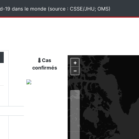
vid-19 dans le monde (source : CSSE/JHU; OMS)
Cas
+
confirmés
−