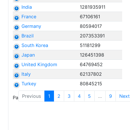
India
1281935911
France
67106161
Germany
80594017
Brazil
207353391
South Korea
51181299
Japan
126451398
United Kingdom
64769452
Italy
62137802
Turkey
80845215
Previous
1
2
3
4
5
…
9
Next
Page 1 sur 9